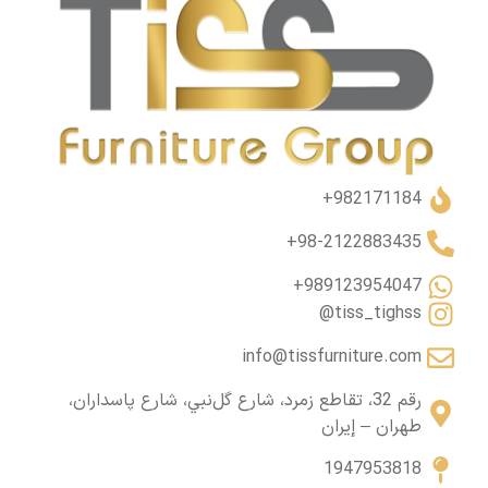
982171184+
98-2122883435+
989123954047+
tiss_tighss@
info@tissfurniture.com
رقم 32، تقاطع زمرد، شارع گل‌نبي، شارع پاسداران،
طهران – إيران
1947953818