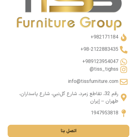
982171184+
98-2122883435+
989123954047+
tiss_tighss@
info@tissfurniture.com
رقم 32، تقاطع زمرد، شارع گل‌نبي، شارع پاسداران،
طهران – إيران
1947953818
اتصل بنا