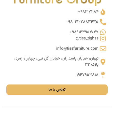
982171184+
98-2122883435+
989123954047+
tiss_tighss@
info@tissfurniture.com
تهران، خیابان پاسداران، خیابان گل نبی، چهارراه زمرد،
پلاک 32
1947953818
تماس با ما